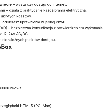
świecie
– wystarczy dostęp do Internetu.
dami
– działa z praktycznie każdą bramą elektryczną.
 ukrytych kosztów.
 i odbierasz uprawnienia w jednej chwili.
D) – bezpieczna komunikacja z potwierdzeniem wykonania.
nie 12–24V AC/DC.
h niezależnych punktów dostępu.
eBox
wukierunkowa
 przeglądarki HTML5 (PC, Mac)