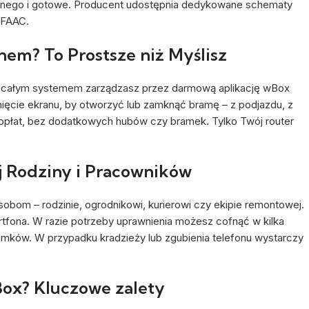
znego i gotowe. Producent udostępnia dedykowane schematy
 FAAC.
em? To Prostsze niż Myślisz
i całym systemem zarządzasz przez darmową aplikację wBox
nięcie ekranu, by otworzyć lub zamknąć bramę – z podjazdu, z
 opłat, bez dodatkowych hubów czy bramek. Tylko Twój router
j Rodziny i Pracowników
sobom – rodzinie, ogrodnikowi, kurierowi czy ekipie remontowej.
tfona. W razie potrzeby uprawnienia możesz cofnąć w kilka
mków. W przypadku kradzieży lub zgubienia telefonu wystarczy
ox? Kluczowe zalety