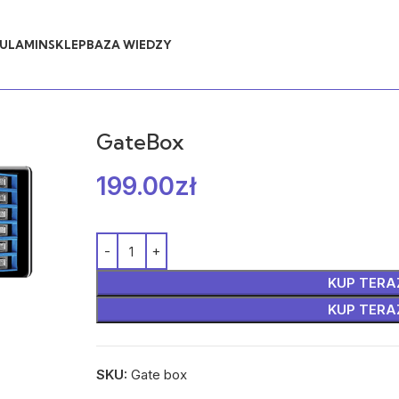
ULAMIN
SKLEP
BAZA WIEDZY
GateBox
199.00
zł
KUP TERA
KUP TERA
SKU:
Gate box