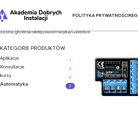
POLITYKA PRYWATNOŚCI
REG
Strona główna
Sklep
Automatyka
GateBox
KATEGORIE PRODUKTÓW
Aplikacje
1
Konsultacje
0
kursy
0
Automatyka
2