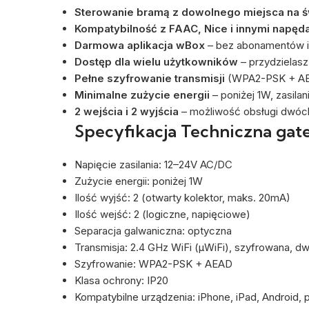
Sterowanie bramą z dowolnego miejsca na 
Kompatybilność z FAAC, Nice i innymi napę
Darmowa aplikacja wBox
– bez abonamentów i
Dostęp dla wielu użytkowników
– przydzielasz
Pełne szyfrowanie transmisji
(WPA2-PSK + AEA
Minimalne zużycie energii
– poniżej 1W, zasila
2 wejścia i 2 wyjścia
– możliwość obsługi dwóc
Specyfikacja Techniczna gat
Napięcie zasilania: 12–24V AC/DC
Zużycie energii: poniżej 1W
Ilość wyjść: 2 (otwarty kolektor, maks. 20mA)
Ilość wejść: 2 (logiczne, napięciowe)
Separacja galwaniczna: optyczna
Transmisja: 2.4 GHz WiFi (μWiFi), szyfrowana, d
Szyfrowanie: WPA2-PSK + AEAD
Klasa ochrony: IP20
Kompatybilne urządzenia: iPhone, iPad, Android,