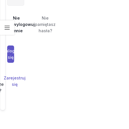
Nie
Nie
wylogowuj
pamiętasz
mnie
hasła?
Zaloguj
się
Zarejestruj
ze
się
?