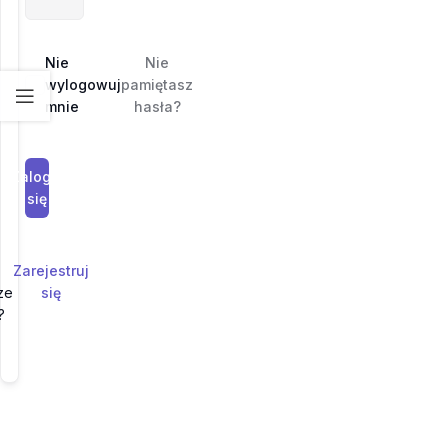
Nie
Nie
wylogowuj
pamiętasz
mnie
hasła?
Zaloguj
się
Zarejestruj
ze
się
?