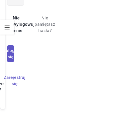
Nie
Nie
wylogowuj
pamiętasz
mnie
hasła?
Zaloguj
się
Zarejestruj
ze
się
?