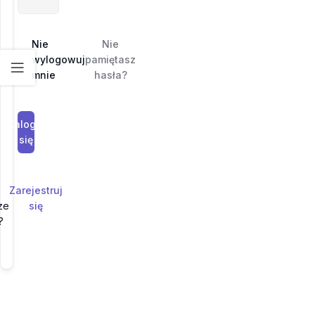
Nie
Nie
wylogowuj
pamiętasz
mnie
hasła?
Zaloguj
się
Zarejestruj
ze
się
?