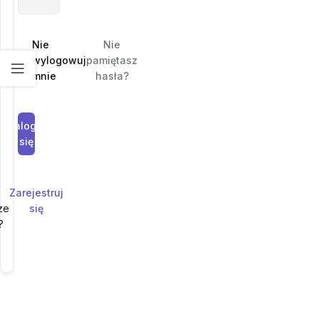
Nie
Nie
wylogowuj
pamiętasz
mnie
hasła?
Zaloguj
się
Zarejestruj
ze
się
?