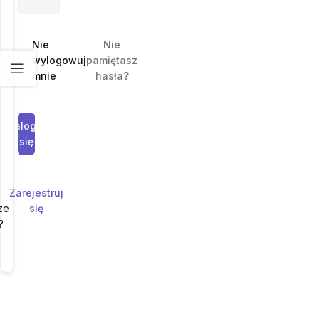
Nie
Nie
wylogowuj
pamiętasz
mnie
hasła?
Zaloguj
się
Zarejestruj
ze
się
?