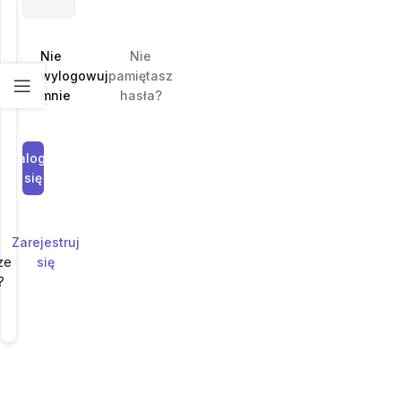
Nie
Nie
wylogowuj
pamiętasz
mnie
hasła?
Zaloguj
się
Zarejestruj
ze
się
?