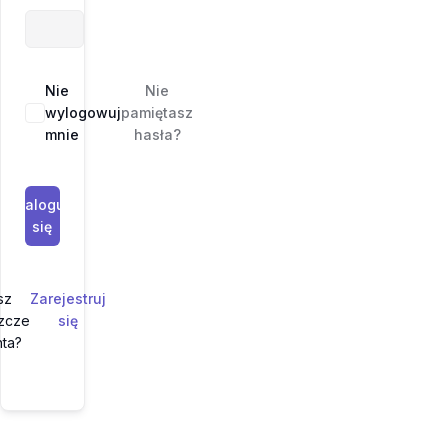
Nie
Nie
wylogowuj
pamiętasz
mnie
hasła?
Zaloguj
się
e
sz
Zarejestruj
szcze
się
nta?