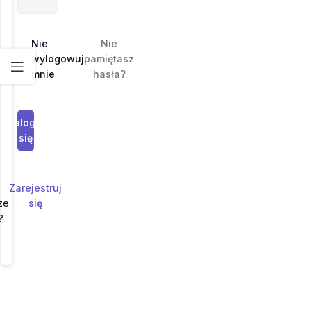
Nie
Nie
wylogowuj
pamiętasz
mnie
hasła?
Zaloguj
się
Zarejestruj
ze
się
?