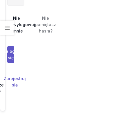
Nie
Nie
wylogowuj
pamiętasz
mnie
hasła?
Zaloguj
się
Zarejestruj
ze
się
?