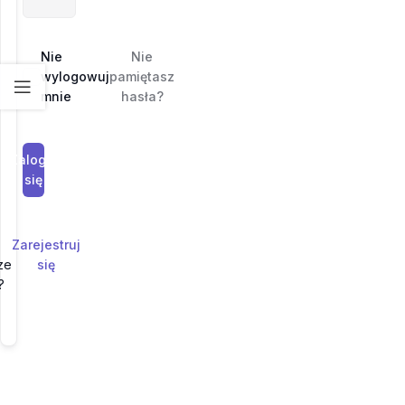
Nie
Nie
wylogowuj
pamiętasz
mnie
hasła?
Zaloguj
się
Zarejestruj
ze
się
?