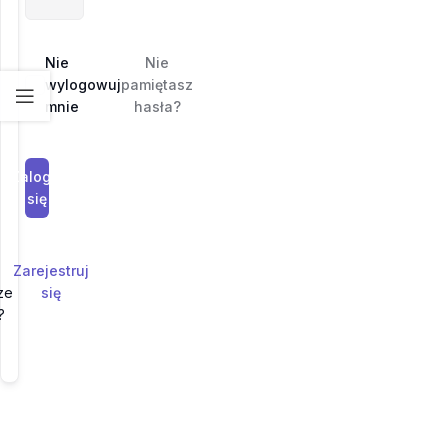
Nie
Nie
wylogowuj
pamiętasz
mnie
hasła?
Zaloguj
się
Zarejestruj
ze
się
?