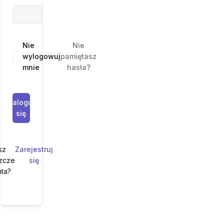
Nie
Nie
wylogowuj
pamiętasz
mnie
hasła?
Zaloguj
się
e
sz
Zarejestruj
szcze
się
nta?