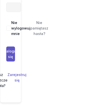
Nie
Nie
wylogowuj
pamiętasz
mnie
hasła?
Zaloguj
się
e
sz
Zarejestruj
szcze
się
nta?