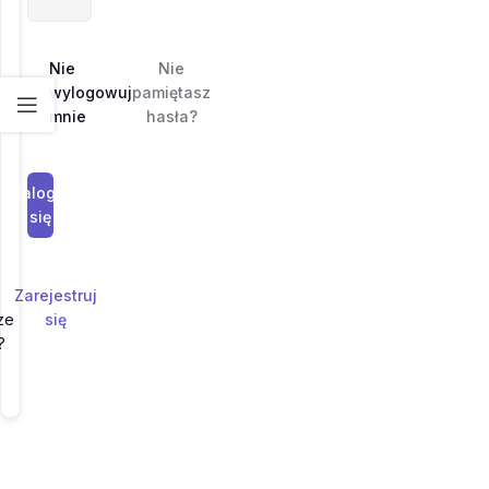
Nie
Nie
wylogowuj
pamiętasz
mnie
hasła?
Zaloguj
się
Zarejestruj
ze
się
?