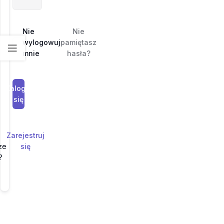
Nie
Nie
wylogowuj
pamiętasz
mnie
hasła?
Zaloguj
się
Zarejestruj
ze
się
?