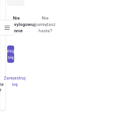
Nie
Nie
wylogowuj
pamiętasz
mnie
hasła?
Zaloguj
się
Zarejestruj
ze
się
?