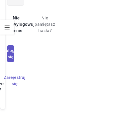
Nie
Nie
wylogowuj
pamiętasz
mnie
hasła?
Zaloguj
się
Zarejestruj
ze
się
?