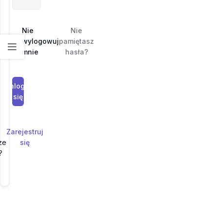
Nie
Nie
wylogowuj
pamiętasz
mnie
hasła?
Zaloguj
się
Zarejestruj
ze
się
?