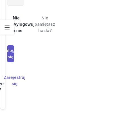
Nie
Nie
wylogowuj
pamiętasz
mnie
hasła?
Zaloguj
się
Zarejestruj
ze
się
?