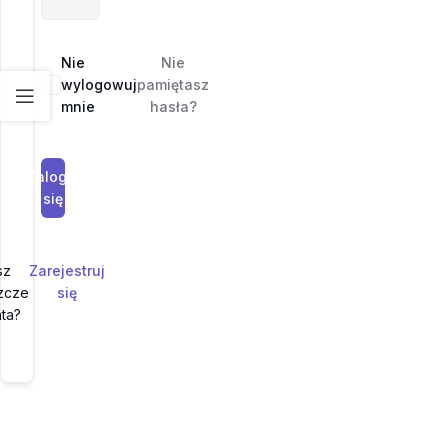
Nie
Nie
wylogowuj
pamiętasz
mnie
hasła?
Zaloguj
się
sz
Zarejestruj
zcze
się
ta?