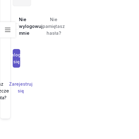
Nie
Nie
wylogowuj
pamiętasz
mnie
hasła?
Zaloguj
się
sz
Zarejestruj
zcze
się
ta?