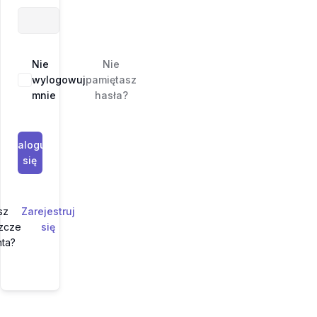
Nie
Nie
wylogowuj
pamiętasz
mnie
hasła?
Zaloguj
się
e
sz
Zarejestruj
szcze
się
nta?