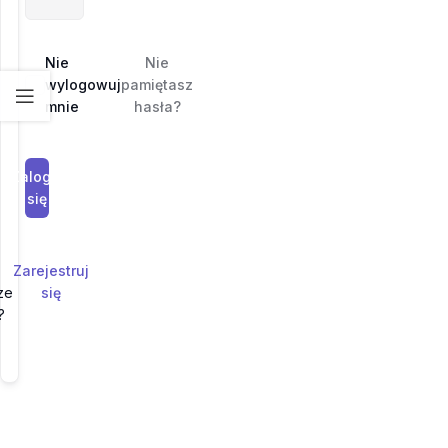
Nie
Nie
wylogowuj
pamiętasz
mnie
hasła?
Zaloguj
się
Zarejestruj
ze
się
?